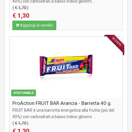
40%) con carboidrati a basso indice glicemi ...
(
€ 1,70
)
€ 1,30
Aggiungi al carrello
SCONTO
INTEGRATORI
DISPONIBILE
ProAction FRUIT BAR Arancia - Barretta 40 g.
FRUIT BAR è una barretta energetica alla frutta (più del
40%) con carboidrati a basso indice glicemi ...
(
€ 1,70
)
€ 1,30