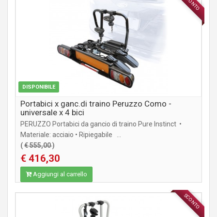
SCONTO
ACCESSORI
DISPONIBILE
Portabici x ganc.di traino Peruzzo Como -
universale x 4 bici
PERUZZO Portabici da gancio di traino Pure Instinct •
Materiale: acciaio • Ripiegabile ...
(
€ 555,00
)
€ 416,30
Aggiungi al carrello
SCONTO
ACCESSORI