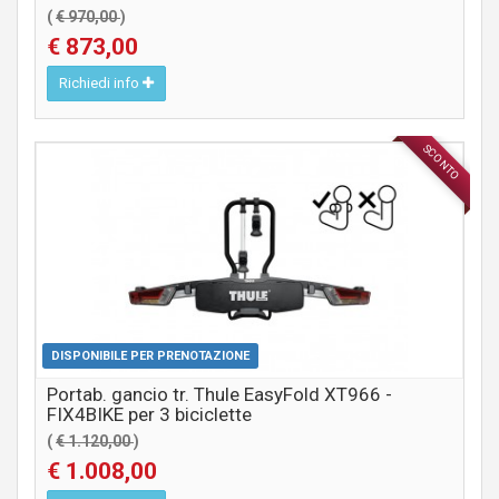
(
€ 970,00
)
€ 873,00
Richiedi info
SCONTO
ACCESSORI
DISPONIBILE PER PRENOTAZIONE
Portab. gancio tr. Thule EasyFold XT966 -
FIX4BIKE per 3 biciclette
(
€ 1.120,00
)
€ 1.008,00