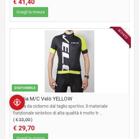
€ 41,40
Scegli la misura
SCONTO
ABBIGLIAMENTO
DISPONIBILE
Maglia M/C Velò YELLOW
Maglia da ciclismo dal taglio sportivo. Il materiale
funzionale sintetico di alta qualità è molto tr ...
(
€ 33,00
)
€ 29,70
Scegli la misura