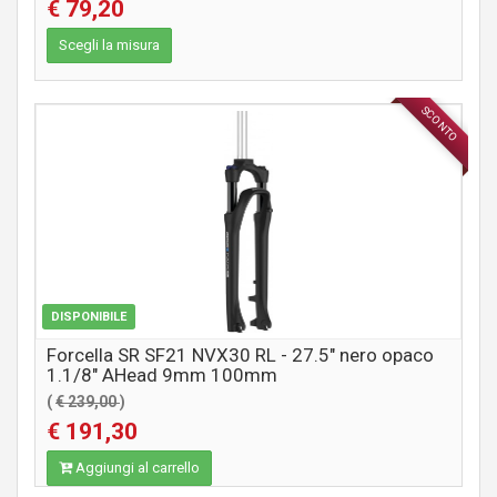
€ 79,20
Scegli la misura
SCONTO
COMPONENTI MTB / CITY
DISPONIBILE
Forcella SR SF21 NVX30 RL - 27.5" nero opaco
1.1/8" AHead 9mm 100mm
(
€ 239,00
)
€ 191,30
Aggiungi al carrello