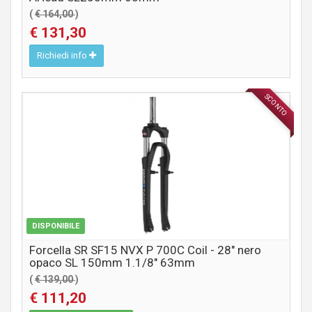
(
€ 164,00
)
€ 131,30
Richiedi info
SCONTO
COMPONENTI MTB / CITY
DISPONIBILE
Forcella SR SF15 NVX P 700C Coil - 28" nero
opaco SL 150mm 1.1/8" 63mm
(
€ 139,00
)
€ 111,20