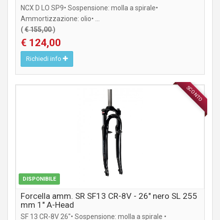
NCX D LO SP9• Sospensione: molla a spirale•
Ammortizzazione: olio• ...
(
€ 155,00
)
€ 124,00
Richiedi info
SCONTO
COMPONENTI MTB / CITY
DISPONIBILE
Forcella amm. SR SF13 CR-8V - 26" nero SL 255
mm 1" A-Head
SF 13 CR-8V 26"• Sospensione: molla a spirale •