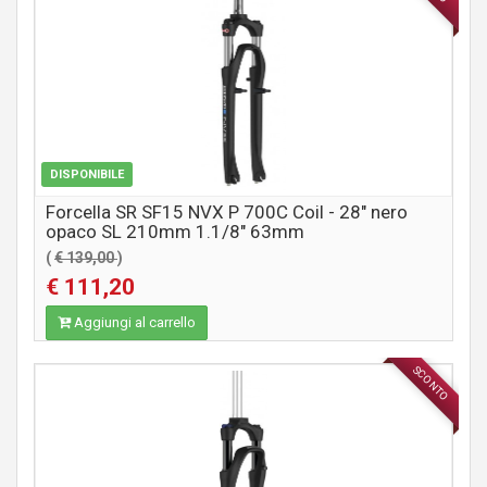
DISPONIBILE
Forcella SR SF15 NVX P 700C Coil - 28" nero
opaco SL 210mm 1.1/8" 63mm
(
€ 139,00
)
€ 111,20
Aggiungi al carrello
SCONTO
COMPONENTI MTB / CITY