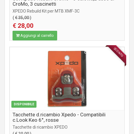
CroMo, 3 cuscinetti
XPEDO Rebuild Kit per MTB XMF-3C
(
€ 35,00
)
€ 28,00
Aggiungi al carrello
SCONTO
COMPONENTI STRADA
DISPONIBILE
Tacchette d.ricambio Xpedo - Compatibili
c.Look Keo 6°, rosse
Tacchette di ricambio XPEDO
(
€ 20,00
)