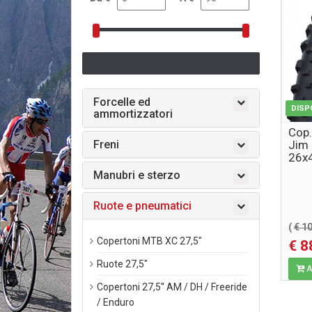
Forcelle ed
DISP
ammortizzatori
Cop
Freni
Jim 
26x4
SSki
Manubri e sterzo
Ruote e pneumatici
(
€ 1
Copertoni MTB XC 27,5"
€ 8
Ruote 27,5"
Ag
Copertoni 27,5'' AM / DH / Freeride
/ Enduro