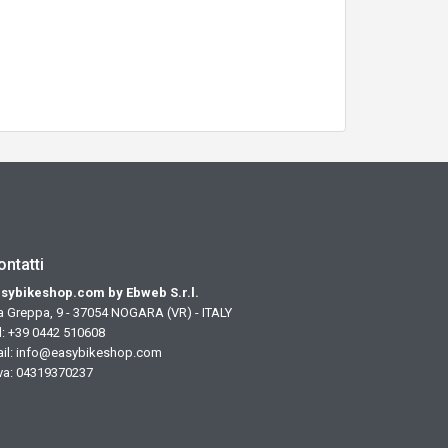
ontatti
sybikeshop.com by Ebweb S.r.l.
a Greppa, 9 - 37054 NOGARA (VR) - ITALY
l: +39 0442 510608
il:
info@easybikeshop.com
iva: 04319370237