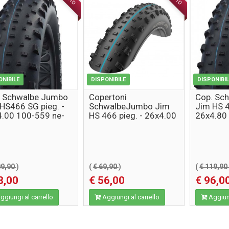
ONIBILE
DISPONIBILE
DISPONIBI
. Schwalbe Jumbo
Copertoni
Cop. Sc
HS466 SG pieg. -
SchwalbeJumbo Jim
Jim HS 4
.00 100-559 ne-
HS 466 pieg. - 26x4.00
26x4.80
n TLE AddixSPG
100-559 LSkin-nero
SSkin T
Perf.Addix
09,90
)
(
€ 69,90
)
(
€ 119,9
8,00
€ 56,00
€ 96,0
giungi al carrello
Aggiungi al carrello
Aggiung