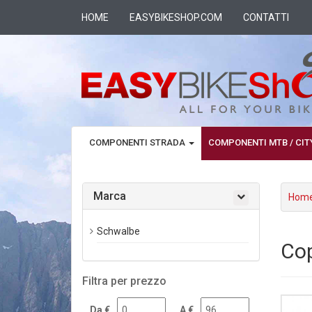
HOME
EASYBIKESHOP.COM
CONTATTI
COMPONENTI STRADA
COMPONENTI MTB / CI
Marca
Hom
Schwalbe
Cop
Filtra per prezzo
Da €
A €