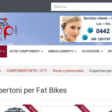
TY
ALTRI COMPONENTI
ABBIGLIAMENTO
ACCESSORI
IN
e
COMPONENTI MTB / CITY
Ruote e pneumatici
Copertoni per
ertoni per Fat Bikes
SCONTO
SCONTO
COMPONENTI MTB / CITY
COMPONENTI MTB / CITY
COMP