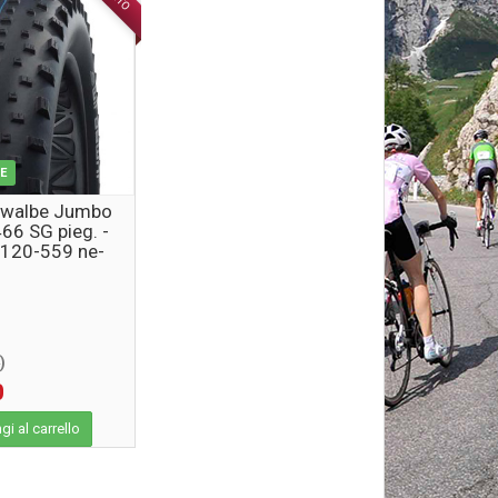
LE
hwalbe Jumbo
66 SG pieg. -
 120-559 ne-
LE AddixSPG
0
)
0
i al carrello