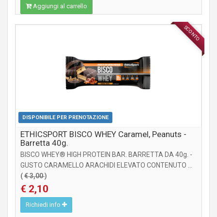
Aggiungi al carrello
SCONTO
INTEGRATORI
DISPONIBILE PER PRENOTAZIONE
ETHICSPORT BISCO WHEY Caramel, Peanuts -
Barretta 40g.
BISCO WHEY® HIGH PROTEIN BAR. BARRETTA DA 40g. -
GUSTO CARAMELLO ARACHIDI ELEVATO CONTENUTO ...
(
€ 3,00
)
€ 2,10
Richiedi info