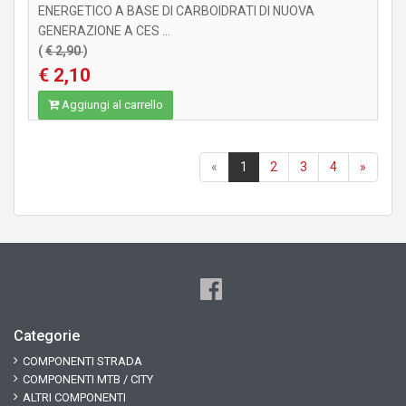
ENERGETICO A BASE DI CARBOIDRATI DI NUOVA
GENERAZIONE A CES ...
(
€ 2,90
)
€ 2,10
Aggiungi al carrello
«
1
2
3
4
»
Categorie
COMPONENTI STRADA
COMPONENTI MTB / CITY
ALTRI COMPONENTI