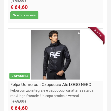
(
€ 68,00
)
€ 64,60
Scegli la misura
SCONTO
ABBIGLIAMENTO
DISPONIBILE
Felpa Uomo con Cappuccio Alè LOGO NERO
Felpa con zip integrale e cappuccio, caratterizzata da
maxi logo frontale. Un capo pratico e versati ...
(
€ 68,00
)
€ 64,60