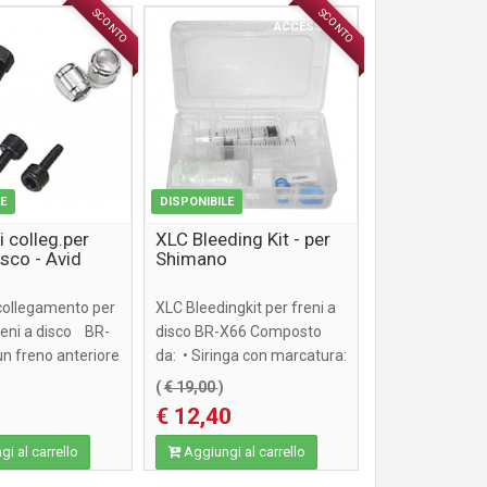
SCONTO
SCONTO
ACCESSORI
ACCESSORI
LE
DISPONIBILE
i colleg.per
XLC Bleeding Kit - per
isco - Avid
Shimano
 collegamento per
XLC Bleedingkit per freni a
reni a disco BR-
disco BR-X66 Composto
un freno anteriore
da: • Siringa con marcatura:
DOT o ...
(
€ 19,00
)
€ 12,40
i al carrello
Aggiungi al carrello