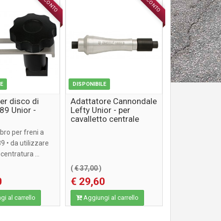
SCONTO
SCONTO
ACCESSORI
ACCESSORI
LE
DISPONIBILE
er disco di
Adattatore Cannondale
89 Unior -
Lefty Unior - per
cavalletto centrale
1689, 1689.6
bro per freni a
9 • da utilizzare
centratura ...
(
€ 37,00
)
0
€ 29,60
i al carrello
Aggiungi al carrello