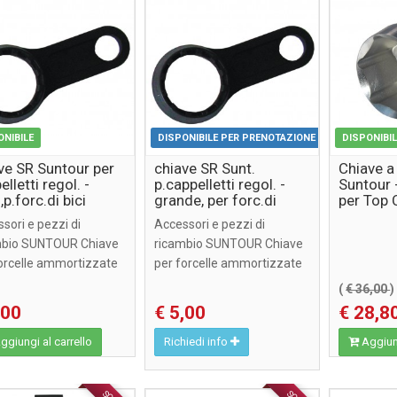
ONIBILE
DISPONIBILE PER PRENOTAZIONE
DISPONIBI
ve SR Suntour per
chiave SR Sunt.
Chiave a
lletti regol. -
p.cappelletti regol. -
Suntour 
,p.forc.di bici
grande, per forc.di
per Top 
/tutti terreni
rampichini
allum.
sori e pezzi di
Accessori e pezzi di
mbio SUNTOUR Chiave
ricambio SUNTOUR Chiave
forcelle ammortizzate
per forcelle ammortizzate
(
€ 36,00
)
,00
€ 5,00
€ 28,8
giungi al carrello
Richiedi info
Aggiung