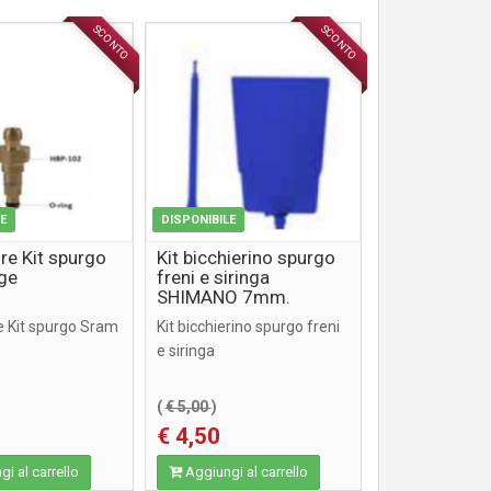
SCONTO
SCONTO
ACCESSORI
ACCESSORI
LE
DISPONIBILE
re Kit spurgo
Kit bicchierino spurgo
ge
freni e siringa
SHIMANO 7mm.
e Kit spurgo Sram
Kit bicchierino spurgo freni
e siringa
(
€ 5,00
)
€ 4,50
i al carrello
Aggiungi al carrello