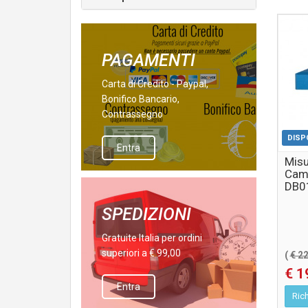
PAGAMENTI
Carta di Credito - Paypal,
Bonifico Bancario,
Contrassegno
DISP
Entra
Misu
Camp
DB0
SPEDIZIONI
Gratuite Italia per ordini
superiori a € 99,00
(
€ 2
€ 1
Entra
Rich