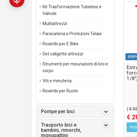
Kit Trasformazione Tubeless e
Valvole
Multiattrezzi
Paracatena e Protezioni Telaio
Ricambi per E-Bike
Set valigette attrezzi
DISP
Strumenti per misurazioni di bici e
Estr
corpo
force
1/8"
Viti e minuteria
US
Ricambi per Ruote
(
€ 3
Pompe per bici
€ 2
Trasporto bici e
Rich
bambini, rimorchi,
monopattini