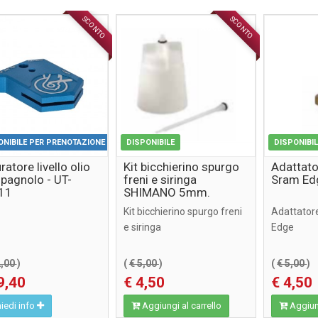
SCONTO
SCONTO
ACCESSORI
ACCESSORI
ONIBILE PER PRENOTAZIONE
DISPONIBILE
DISPONIBI
ratore livello olio
Kit bicchierino spurgo
Adattato
agnolo - UT-
freni e siringa
Sram Ed
11
SHIMANO 5mm.
Kit bicchierino spurgo freni
Adattator
e siringa
Edge
2,00
)
(
€ 5,00
)
(
€ 5,00
)
9,40
€ 4,50
€ 4,50
iedi info
Aggiungi al carrello
Aggiung