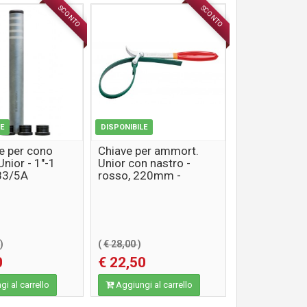
SCONTO
SCONTO
ACCESSORI
ACCESSORI
LE
DISPONIBILE
re per cono
Chiave per ammort.
Unior - 1"-1
Unior con nastro -
683/5A
rosso, 220mm -
1705/2DP-US
0
)
(
€ 28,00
)
0
€ 22,50
i al carrello
Aggiungi al carrello