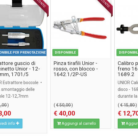
SCONTO
SCONTO
ACCESSORI
ACCESSORI
ONIBILE PER PRENOTAZIONE
DISPONIBILE
DISPONIBI
attore guscio di
Pinza tirafili Unior -
Calibro p
inetto Unior - 12-
rosso, con blocco -
freno 16
7mm, 1701/5
1642.1/2P-US
1689.2
 Estrattore boccole •
UNIOR Cali
o smontaggio delle
disco - 168
ole 12-12,7mm
durante la 
5,00
)
(
€ 50,00
)
(
€ 15,80
)
8,00
€ 40,00
€ 12,7
iedi info
Aggiungi al carrello
Aggiung