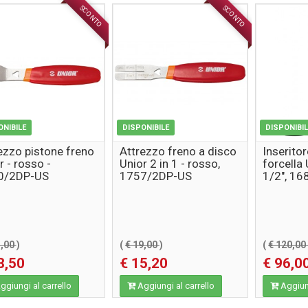
SCONTO
SCONTO
ACCESSORI
ACCESSORI
ONIBILE
DISPONIBILE
DISPONIBI
ezzo pistone freno
Attrezzo freno a disco
Inserito
r - rosso -
Unior 2 in 1 - rosso,
forcella 
0/2DP-US
1757/2DP-US
1/2", 1
3,00
)
(
€ 19,00
)
(
€ 120,0
8,50
€ 15,20
€ 96,0
giungi al carrello
Aggiungi al carrello
Aggiung