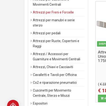
Movimenti Centrali
Attrezzi per Freni e Forcelle
Attrezzi per manubri e serie
sterzo
Attrezzi per pedali
Attrezzi per Ruote, Copertoni e
DISP
Raggi
Attr
Attrezzi / Accessori per
Unio
Guarniture e Movimenti Centrali
175
Attrezzi, Chiavi e Cacciaviti
Cavalletti e Tavoli per Officina
Co2 e riparazione pneumatici
(
€ 2
€ 1
Cuscinetti per Movimento
Centrale, Sterzo e Mozzi
Ag
Espositori