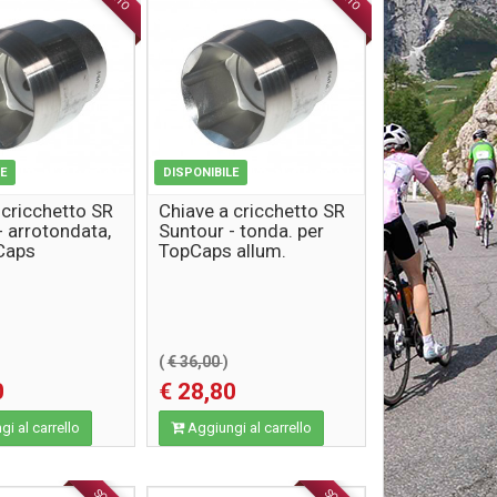
LE
DISPONIBILE
 cricchetto SR
Chiave a cricchetto SR
- arrotondata,
Suntour - tonda. per
Caps
TopCaps allum.
27mmMTB
21mmTrekk.
(
€ 36,00
)
0
€ 28,80
i al carrello
Aggiungi al carrello