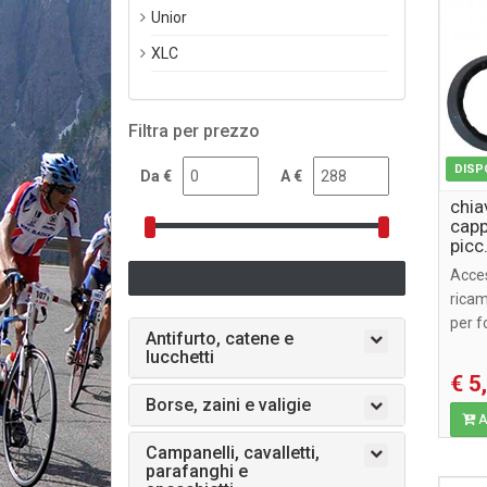
Unior
XLC
Filtra per prezzo
DISP
Da €
A €
chia
cappe
picc.
trek.
Acces
rica
per 
Antifurto, catene e
lucchetti
€ 5
Borse, zaini e valigie
Ag
Campanelli, cavalletti,
parafanghi e