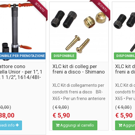
SCONTO
SCONTO
ACCESSORI
ACCESSORI
ONIBILE PER PRENOTAZIONE
DISPONIBILE
DISPONIBI
attore cono
XLC kit di colleg.per
XLC kit d
lla Unior - per 1", 1
freni a disco - Shimano
freni a d
, 1 1/2", 1614/4BI-
XLC Kit di collegamento per
XLC Kit di
condotti freni a disco BR-
condotti f
X65 • Per un freno anteriore
X65 • Per 
o ...
o ...
60,00
)
(
€ 9,00
)
(
€ 9,00
)
88,00
€ 5,90
€ 5,90
iedi info
Aggiungi al carrello
Aggiung