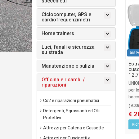
specchietti
Ciclocomputer, GPS e
cardiofrequenzimetri
Home trainers
Luci, fanali e sicurezza
su strada
DISP
Estr
Manutenzione e pulizia
cusc
12,
Officina e ricambi /
UNIOR
riparazioni
per l
bocc
Co2 e riparazioni pneumatici
(
€ 3
Detergenti, Sgrassanti ed Olii
€ 2
Protettivi
Rich
Attrezzi per Catena e Cassette
Attrezzi per Cuscinetti e