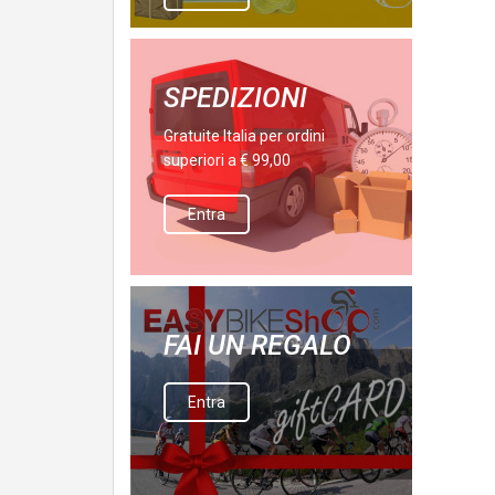
SPEDIZIONI
Gratuite Italia per ordini
superiori a € 99,00
Entra
FAI UN REGALO
Entra