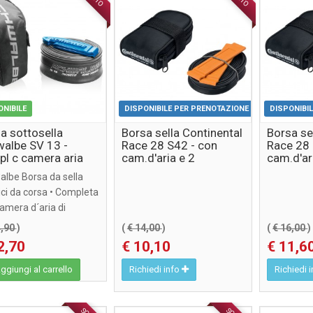
ONIBILE
DISPONIBILE PER PRENOTAZIONE
DISPONIBI
a sottosella
Borsa sella Continental
Borsa se
albe SV 13 -
Race 28 S42 - con
Race 28 
l c camera aria
cam.d'aria e 2
cam.d'ar
it e 2 levagomme
levagomme
levago
lbe Borsa da sella
ici da corsa • Completa
amera d´aria di
bio e due ...
4,90
)
(
€ 14,00
)
(
€ 16,00
)
2,70
€ 10,10
€ 11,6
giungi al carrello
Richiedi info
Richiedi 