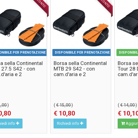
SCONTO
SCONTO
ACCESSORI
ACCESSORI
ONIBILE PER PRENOTAZIONE
DISPONIBILE PER PRENOTAZIONE
DISPONIBI
a sella Continental
Borsa sella Continental
Borsa se
27.5 S42 - con
MTB 29 S42 - con
Tour 28 
d'aria e 2
cam.d'aria e 2
cam.d'ar
agomme
levagomme
levago
5,00
)
(
€ 15,00
)
(
€ 14,00
)
0,80
€ 10,80
€ 10,1
iedi info
Richiedi info
Aggiung