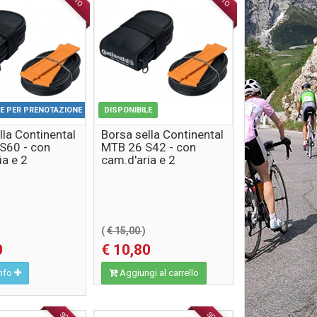
LE PER PRENOTAZIONE
DISPONIBILE
lla Continental
Borsa sella Continental
S60 - con
MTB 26 S42 - con
ia e 2
cam.d'aria e 2
mme
levagomme
(
€ 15,00
)
0
€ 10,80
info
Aggiungi al carrello