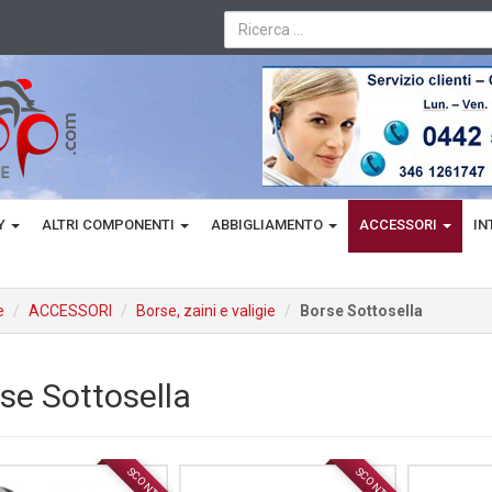
TY
ALTRI COMPONENTI
ABBIGLIAMENTO
ACCESSORI
IN
e
ACCESSORI
Borse, zaini e valigie
Borse Sottosella
se Sottosella
SCONTO
SCONTO
ACCESSORI
ACCESSORI