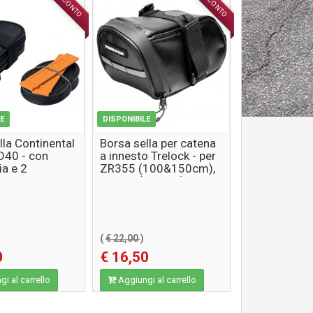
SCONTO
SCONTO
ACCESSORI
ACCESSORI
LE
DISPONIBILE
lla Continental
Borsa sella per catena
D40 - con
a innesto Trelock - per
ia e 2
ZR355 (100&150cm),
mme
ZR455 (100cm)
(
€ 22,00
)
0
€ 16,50
i al carrello
Aggiungi al carrello