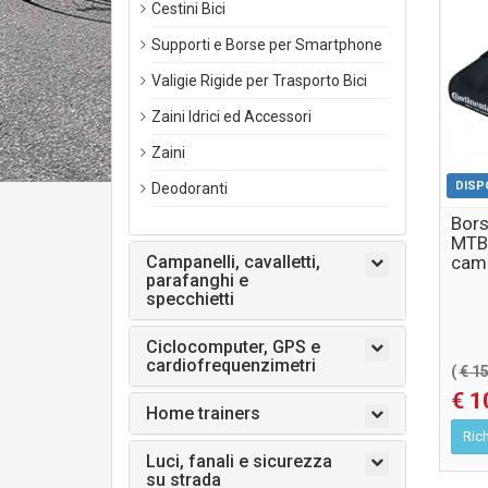
Cestini Bici
Supporti e Borse per Smartphone
Valigie Rigide per Trasporto Bici
Zaini Idrici ed Accessori
Zaini
DISP
Deodoranti
Bors
MTB 
Campanelli, cavalletti,
cam.
parafanghi e
lev
specchietti
Ciclocomputer, GPS e
cardiofrequenzimetri
(
€ 1
€ 1
Home trainers
Rich
Luci, fanali e sicurezza
su strada