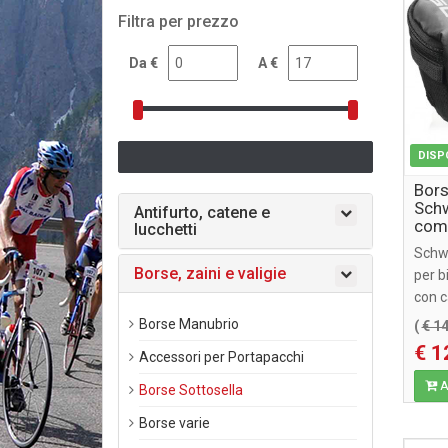
Filtra per prezzo
Da €
A €
DISP
Bors
Schw
Antifurto, catene e
comp
lucchetti
sost
Schwa
Borse, zaini e valigie
per b
con c
ricam
Borse Manubrio
(
€ 1
€ 1
Accessori per Portapacchi
Ag
Borse Sottosella
Borse varie