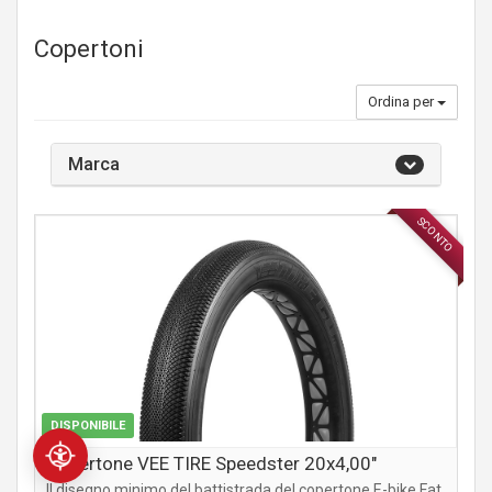
Copertoni
Ordina per
Marca
SCONTO
COMPONENTI MTB / CITY
DISPONIBILE
Copertone VEE TIRE Speedster 20x4,00"
Il disegno minimo del battistrada del copertone E-bike Fat